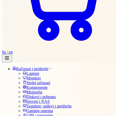
bs
/
en
Računari i periferije
Laptopi
Monitori
Stolni računari
Komponente
Memorija
Diskovi i pohrana
Serveri i NAS
Tastature, miševi i periferija
Gaming oprema
UPS i napajanje