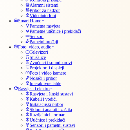
Alarmni sistemi
Pribor za nadzor
Videointerfoni
Smart Home
Pametna rasvjeta
Pametne utičnice i prekidači
Senzori
Pametni uređaji
Foto, video, audio
Televizori
Slušalice
Zvučnici i soundbarovi
Projektori i displeji
Foto i video kamere
Nosači i pribor
Interaktivne table
Rasvjeta i elektro
Rasvjeta i šinski sustavi
Kabeli i vodiči
Instalacijski pribor
Sklopni aparati i zaštita
Razdjelnici i ormari
Utičnice i prekidači
Senzori i pametni sustavi