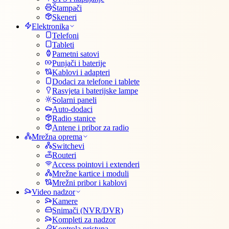
Štampači
Skeneri
Elektronika
Telefoni
Tableti
Pametni satovi
Punjači i baterije
Kablovi i adapteri
Dodaci za telefone i tablete
Rasvjeta i baterijske lampe
Solarni paneli
Auto-dodaci
Radio stanice
Antene i pribor za radio
Mrežna oprema
Switchevi
Routeri
Access pointovi i extenderi
Mrežne kartice i moduli
Mrežni pribor i kablovi
Video nadzor
Kamere
Snimači (NVR/DVR)
Kompleti za nadzor
Kontrola pristupa