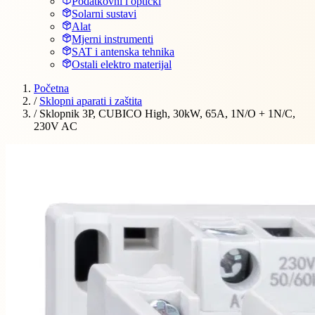
Podatkovni i optički
Solarni sustavi
Alat
Mjerni instrumenti
SAT i antenska tehnika
Ostali elektro materijal
Početna
/
Sklopni aparati i zaštita
/
Sklopnik 3P, CUBICO High, 30kW, 65A, 1N/O + 1N/C,
230V AC