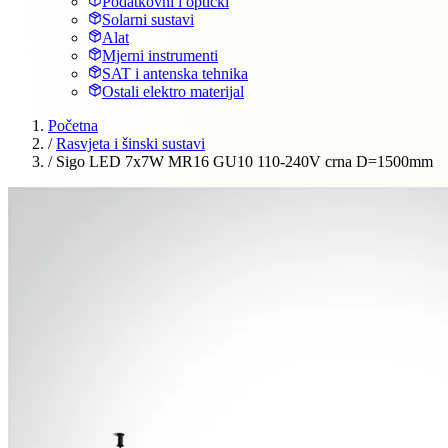
Podatkovni i optički
Solarni sustavi
Alat
Mjerni instrumenti
SAT i antenska tehnika
Ostali elektro materijal
Početna
/
Rasvjeta i šinski sustavi
/
Sigo LED 7x7W MR16 GU10 110-240V crna D=1500mm