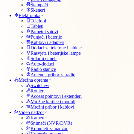
Štampači
Skeneri
Elektronika
Telefoni
Tableti
Pametni satovi
Punjači i baterije
Kablovi i adapteri
Dodaci za telefone i tablete
Rasvjeta i baterijske lampe
Solarni paneli
Auto-dodaci
Radio stanice
Antene i pribor za radio
Mrežna oprema
Switchevi
Routeri
Access pointovi i extenderi
Mrežne kartice i moduli
Mrežni pribor i kablovi
Video nadzor
Kamere
Snimači (NVR/DVR)
Kompleti za nadzor
Kontrola pristupa