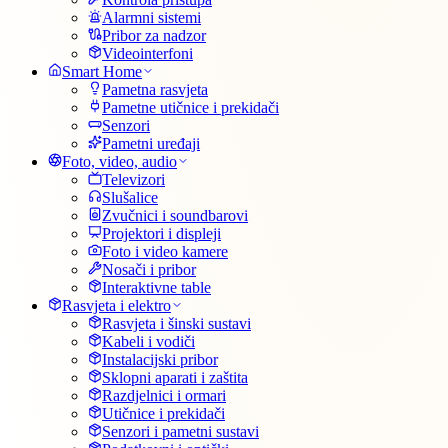
Alarmni sistemi
Pribor za nadzor
Videointerfoni
Smart Home
Pametna rasvjeta
Pametne utičnice i prekidači
Senzori
Pametni uređaji
Foto, video, audio
Televizori
Slušalice
Zvučnici i soundbarovi
Projektori i displeji
Foto i video kamere
Nosači i pribor
Interaktivne table
Rasvjeta i elektro
Rasvjeta i šinski sustavi
Kabeli i vodiči
Instalacijski pribor
Sklopni aparati i zaštita
Razdjelnici i ormari
Utičnice i prekidači
Senzori i pametni sustavi