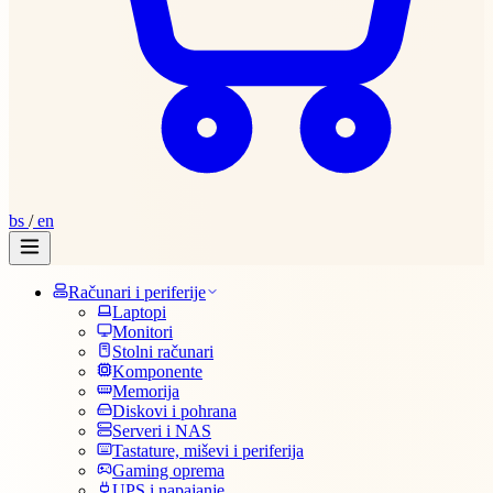
bs
/
en
Računari i periferije
Laptopi
Monitori
Stolni računari
Komponente
Memorija
Diskovi i pohrana
Serveri i NAS
Tastature, miševi i periferija
Gaming oprema
UPS i napajanje