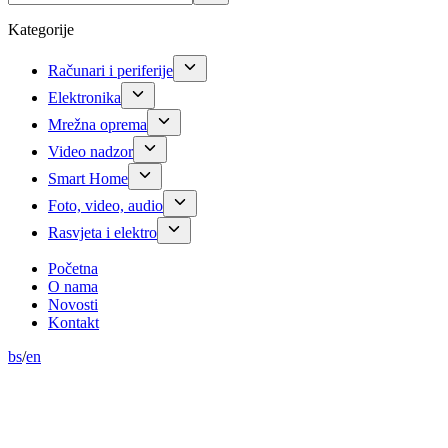
Kategorije
Računari i periferije
Elektronika
Mrežna oprema
Video nadzor
Smart Home
Foto, video, audio
Rasvjeta i elektro
Početna
O nama
Novosti
Kontakt
bs
/
en