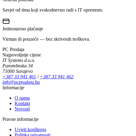
Savjet od tima koji svakodnevno radi s IT opremom.
Jednostavno plaćanje
Virman ili pouzeće — bez skrivenih troškova.
PC Prodaja
Najpovoljnije cijene
IT Systems d.o.o.
Paromlinska 34
71000 Sarajevo
+387 33 941 461
/
+387 33 941 462
info@pcprodaja.ba
Informacije
O nama
Kontakt
Novosti
Pravne informacije
Uvjeti korištenja
Politika privatnosti