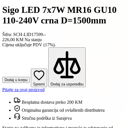
Sigo LED 7x7W MR16 GU10
110-240V crna D=1500mm
Šifra: SCH-LID17599--
226,00 KM
Na stanju
Cijena uključuje PDV (17%).
Dodaj u korpu
Spremi
Dodaj za usporedbu
Pitajte za ovaj proizvod
Besplatna dostava preko 200 KM
Originalna garancija od ovlaštenih distributera
Stručna podrška iz Sarajeva
Stanje na zalihama je informativno i moguće je odstupanje od