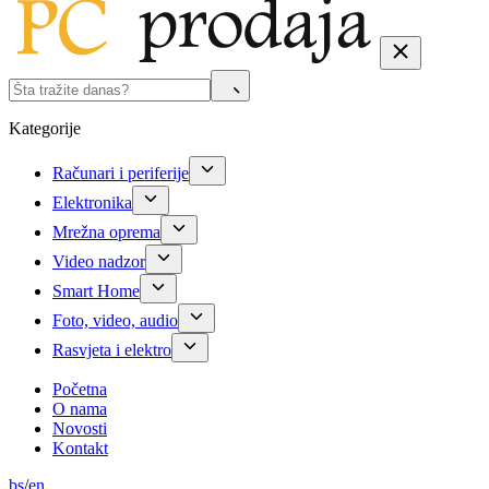
Kategorije
Računari i periferije
Elektronika
Mrežna oprema
Video nadzor
Smart Home
Foto, video, audio
Rasvjeta i elektro
Početna
O nama
Novosti
Kontakt
bs
/
en