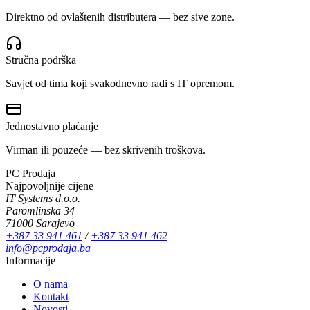
Direktno od ovlaštenih distributera — bez sive zone.
Stručna podrška
Savjet od tima koji svakodnevno radi s IT opremom.
Jednostavno plaćanje
Virman ili pouzeće — bez skrivenih troškova.
PC Prodaja
Najpovoljnije cijene
IT Systems d.o.o.
Paromlinska 34
71000 Sarajevo
+387 33 941 461
/
+387 33 941 462
info@pcprodaja.ba
Informacije
O nama
Kontakt
Novosti