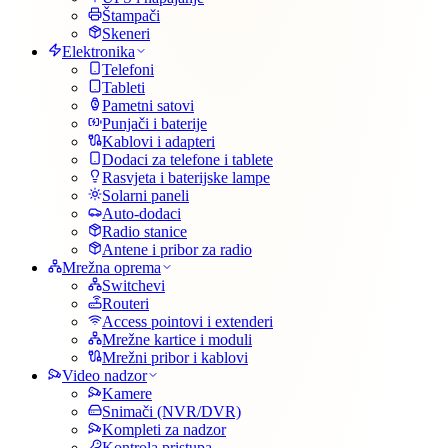
Štampači
Skeneri
Elektronika
Telefoni
Tableti
Pametni satovi
Punjači i baterije
Kablovi i adapteri
Dodaci za telefone i tablete
Rasvjeta i baterijske lampe
Solarni paneli
Auto-dodaci
Radio stanice
Antene i pribor za radio
Mrežna oprema
Switchevi
Routeri
Access pointovi i extenderi
Mrežne kartice i moduli
Mrežni pribor i kablovi
Video nadzor
Kamere
Snimači (NVR/DVR)
Kompleti za nadzor
Kontrola pristupa