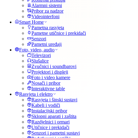
Alarmni sistemi
Pribor za nadzor
Videointerfoni
Smart Home
Pametna rasvjeta
Pametne utičnice i prekidači
Senzori
Pametni uređaji
Foto, video, audio
Televizori
Slušalice
Zvučnici i soundbarovi
Projektori i displeji
Foto i video kamere
Nosači i pribor
Interaktivne table
Rasvjeta i elektro
Rasvjeta i šinski sustavi
Kabeli i vodiči
Instalacijski pribor
Sklopni aparati i zaštita
Razdjelnici i ormari
Utičnice i prekidači
Senzori i pametni sustavi