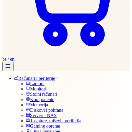
bs
/
en
Računari i periferije
Laptopi
Monitori
Stolni računari
Komponente
Memorija
Diskovi i pohrana
Serveri i NAS
Tastature, miševi i periferija
Gaming oprema
UPS i napajanje