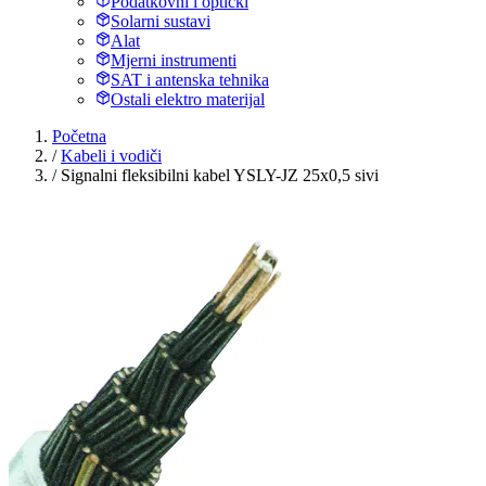
Podatkovni i optički
Solarni sustavi
Alat
Mjerni instrumenti
SAT i antenska tehnika
Ostali elektro materijal
Početna
/
Kabeli i vodiči
/
Signalni fleksibilni kabel YSLY-JZ 25x0,5 sivi