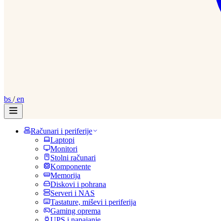
bs
/
en
Računari i periferije
Laptopi
Monitori
Stolni računari
Komponente
Memorija
Diskovi i pohrana
Serveri i NAS
Tastature, miševi i periferija
Gaming oprema
UPS i napajanje