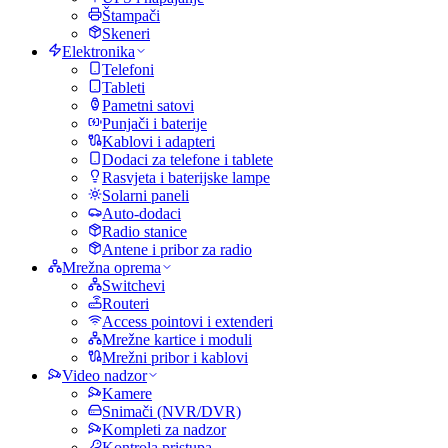
Štampači
Skeneri
Elektronika
Telefoni
Tableti
Pametni satovi
Punjači i baterije
Kablovi i adapteri
Dodaci za telefone i tablete
Rasvjeta i baterijske lampe
Solarni paneli
Auto-dodaci
Radio stanice
Antene i pribor za radio
Mrežna oprema
Switchevi
Routeri
Access pointovi i extenderi
Mrežne kartice i moduli
Mrežni pribor i kablovi
Video nadzor
Kamere
Snimači (NVR/DVR)
Kompleti za nadzor
Kontrola pristupa