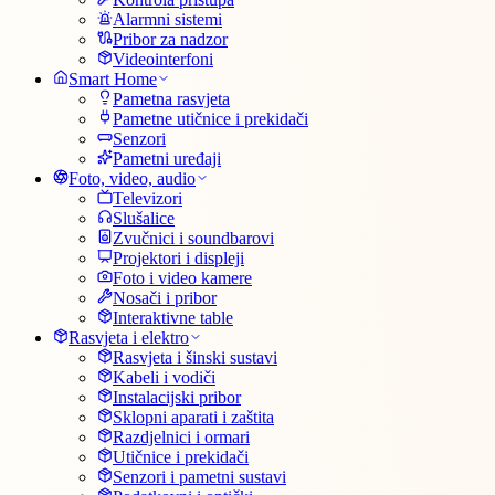
Alarmni sistemi
Pribor za nadzor
Videointerfoni
Smart Home
Pametna rasvjeta
Pametne utičnice i prekidači
Senzori
Pametni uređaji
Foto, video, audio
Televizori
Slušalice
Zvučnici i soundbarovi
Projektori i displeji
Foto i video kamere
Nosači i pribor
Interaktivne table
Rasvjeta i elektro
Rasvjeta i šinski sustavi
Kabeli i vodiči
Instalacijski pribor
Sklopni aparati i zaštita
Razdjelnici i ormari
Utičnice i prekidači
Senzori i pametni sustavi