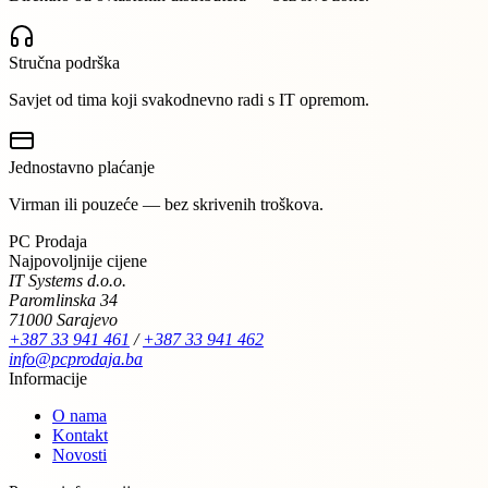
Stručna podrška
Savjet od tima koji svakodnevno radi s IT opremom.
Jednostavno plaćanje
Virman ili pouzeće — bez skrivenih troškova.
PC Prodaja
Najpovoljnije cijene
IT Systems d.o.o.
Paromlinska 34
71000 Sarajevo
+387 33 941 461
/
+387 33 941 462
info@pcprodaja.ba
Informacije
O nama
Kontakt
Novosti