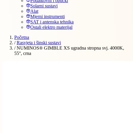
Podatkovni i optički
Solarni sustavi
Alat
Mjerni instrumenti
SAT i antenska tehnika
Ostali elektro materijal
Početna
/
Rasvjeta i šinski sustavi
/
NUMINOS® GIMBLE XS ugradna stropna svj. 4000K,
55°, crna