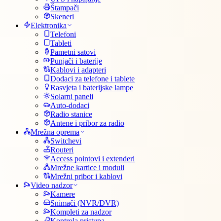
Štampači
Skeneri
Elektronika
Telefoni
Tableti
Pametni satovi
Punjači i baterije
Kablovi i adapteri
Dodaci za telefone i tablete
Rasvjeta i baterijske lampe
Solarni paneli
Auto-dodaci
Radio stanice
Antene i pribor za radio
Mrežna oprema
Switchevi
Routeri
Access pointovi i extenderi
Mrežne kartice i moduli
Mrežni pribor i kablovi
Video nadzor
Kamere
Snimači (NVR/DVR)
Kompleti za nadzor
Kontrola pristupa