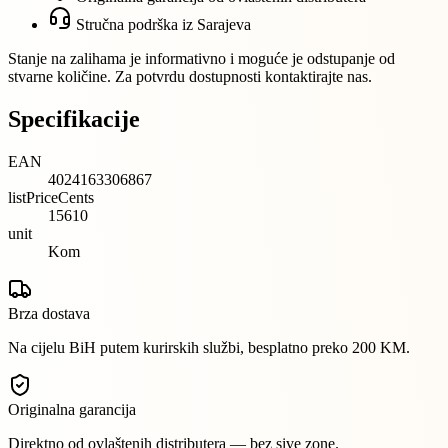
Stručna podrška iz Sarajeva
Stanje na zalihama je informativno i moguće je odstupanje od
stvarne količine. Za potvrdu dostupnosti kontaktirajte nas.
Specifikacije
EAN
4024163306867
listPriceCents
15610
unit
Kom
Brza dostava
Na cijelu BiH putem kurirskih službi, besplatno preko 200 KM.
Originalna garancija
Direktno od ovlaštenih distributera — bez sive zone.