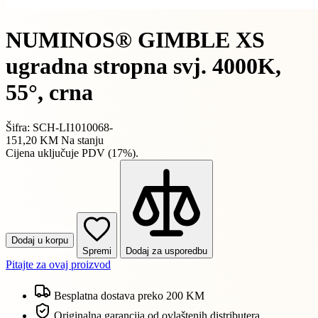
NUMINOS® GIMBLE XS
ugradna stropna svj. 4000K,
55°, crna
Šifra: SCH-LI1010068-
151,20 KM
Na stanju
Cijena uključuje PDV (17%).
Dodaj u korpu
Spremi
Dodaj za usporedbu
Pitajte za ovaj proizvod
Besplatna dostava preko 200 KM
Originalna garancija od ovlaštenih distributera