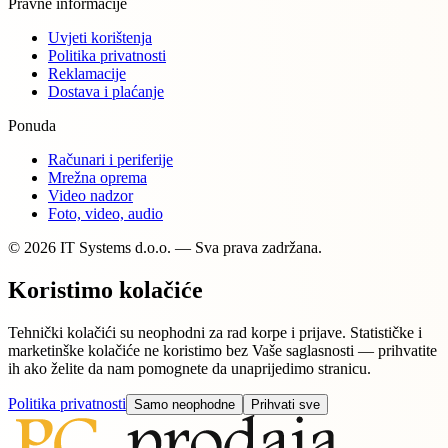
Pravne informacije
Uvjeti korištenja
Politika privatnosti
Reklamacije
Dostava i plaćanje
Ponuda
Računari i periferije
Mrežna oprema
Video nadzor
Foto, video, audio
© 2026 IT Systems d.o.o. — Sva prava zadržana.
Koristimo kolačiće
Tehnički kolačići su neophodni za rad korpe i prijave. Statističke i
marketinške kolačiće ne koristimo bez Vaše saglasnosti — prihvatite
ih ako želite da nam pomognete da unaprijedimo stranicu.
Politika privatnosti
Samo neophodne
Prihvati sve