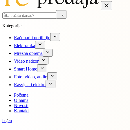
Kategorije
Računari i periferije
Elektronika
Mrežna oprema
Video nadzor
Smart Home
Foto, video, audio
Rasvjeta i elektro
Početna
O nama
Novosti
Kontakt
bs
/
en