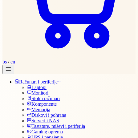
bs
/
en
Računari i periferije
Laptopi
Monitori
Stolni računari
Komponente
Memorija
Diskovi i pohrana
Serveri i NAS
Tastature, miševi i periferija
Gaming oprema
UPS i napajanje