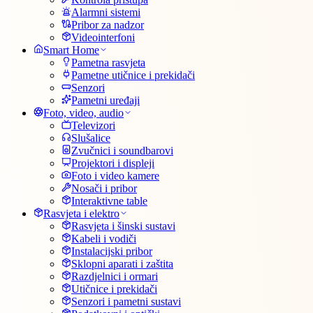
Alarmni sistemi
Pribor za nadzor
Videointerfoni
Smart Home
Pametna rasvjeta
Pametne utičnice i prekidači
Senzori
Pametni uređaji
Foto, video, audio
Televizori
Slušalice
Zvučnici i soundbarovi
Projektori i displeji
Foto i video kamere
Nosači i pribor
Interaktivne table
Rasvjeta i elektro
Rasvjeta i šinski sustavi
Kabeli i vodiči
Instalacijski pribor
Sklopni aparati i zaštita
Razdjelnici i ormari
Utičnice i prekidači
Senzori i pametni sustavi