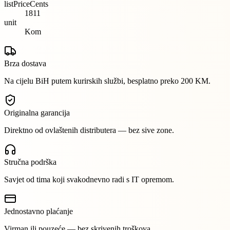
listPriceCents
1811
unit
Kom
Brza dostava
Na cijelu BiH putem kurirskih službi, besplatno preko 200 KM.
Originalna garancija
Direktno od ovlaštenih distributera — bez sive zone.
Stručna podrška
Savjet od tima koji svakodnevno radi s IT opremom.
Jednostavno plaćanje
Virman ili pouzeće — bez skrivenih troškova.