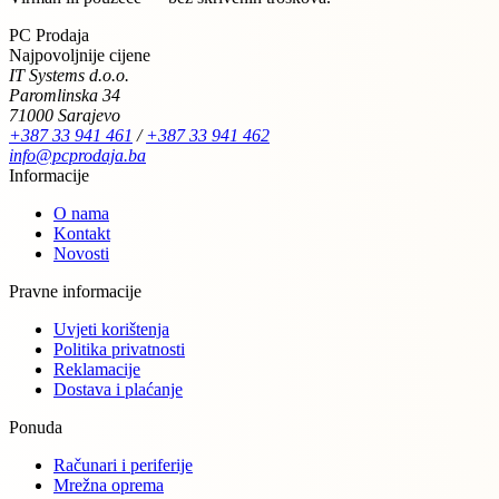
PC Prodaja
Najpovoljnije cijene
IT Systems d.o.o.
Paromlinska 34
71000 Sarajevo
+387 33 941 461
/
+387 33 941 462
info@pcprodaja.ba
Informacije
O nama
Kontakt
Novosti
Pravne informacije
Uvjeti korištenja
Politika privatnosti
Reklamacije
Dostava i plaćanje
Ponuda
Računari i periferije
Mrežna oprema