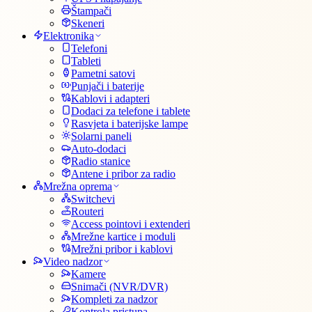
Štampači
Skeneri
Elektronika
Telefoni
Tableti
Pametni satovi
Punjači i baterije
Kablovi i adapteri
Dodaci za telefone i tablete
Rasvjeta i baterijske lampe
Solarni paneli
Auto-dodaci
Radio stanice
Antene i pribor za radio
Mrežna oprema
Switchevi
Routeri
Access pointovi i extenderi
Mrežne kartice i moduli
Mrežni pribor i kablovi
Video nadzor
Kamere
Snimači (NVR/DVR)
Kompleti za nadzor
Kontrola pristupa