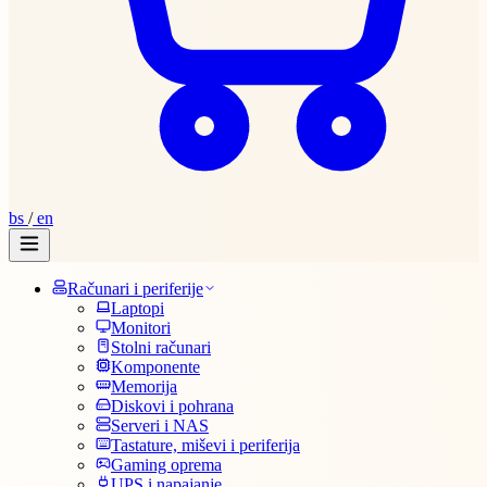
bs
/
en
Računari i periferije
Laptopi
Monitori
Stolni računari
Komponente
Memorija
Diskovi i pohrana
Serveri i NAS
Tastature, miševi i periferija
Gaming oprema
UPS i napajanje