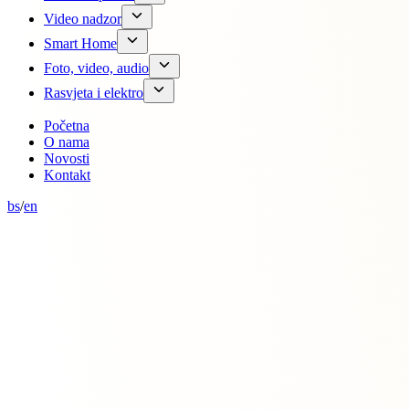
Video nadzor
Smart Home
Foto, video, audio
Rasvjeta i elektro
Početna
O nama
Novosti
Kontakt
bs
/
en