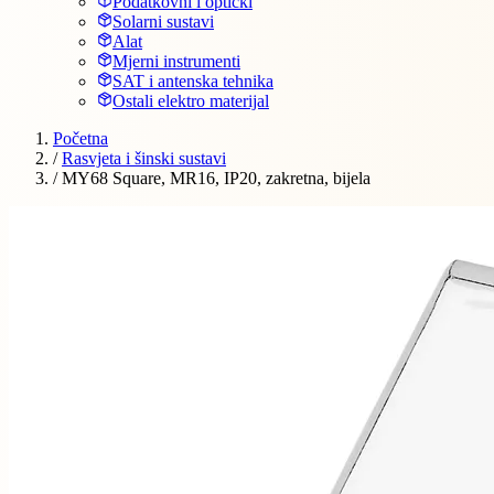
Podatkovni i optički
Solarni sustavi
Alat
Mjerni instrumenti
SAT i antenska tehnika
Ostali elektro materijal
Početna
/
Rasvjeta i šinski sustavi
/
MY68 Square, MR16, IP20, zakretna, bijela