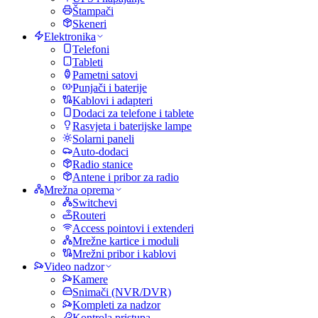
Štampači
Skeneri
Elektronika
Telefoni
Tableti
Pametni satovi
Punjači i baterije
Kablovi i adapteri
Dodaci za telefone i tablete
Rasvjeta i baterijske lampe
Solarni paneli
Auto-dodaci
Radio stanice
Antene i pribor za radio
Mrežna oprema
Switchevi
Routeri
Access pointovi i extenderi
Mrežne kartice i moduli
Mrežni pribor i kablovi
Video nadzor
Kamere
Snimači (NVR/DVR)
Kompleti za nadzor
Kontrola pristupa