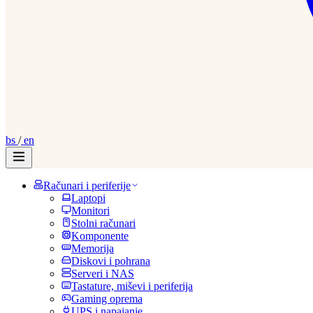
bs
/
en
Računari i periferije
Laptopi
Monitori
Stolni računari
Komponente
Memorija
Diskovi i pohrana
Serveri i NAS
Tastature, miševi i periferija
Gaming oprema
UPS i napajanje