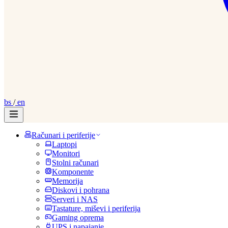
bs
/
en
Računari i periferije
Laptopi
Monitori
Stolni računari
Komponente
Memorija
Diskovi i pohrana
Serveri i NAS
Tastature, miševi i periferija
Gaming oprema
UPS i napajanje