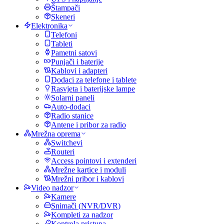
Štampači
Skeneri
Elektronika
Telefoni
Tableti
Pametni satovi
Punjači i baterije
Kablovi i adapteri
Dodaci za telefone i tablete
Rasvjeta i baterijske lampe
Solarni paneli
Auto-dodaci
Radio stanice
Antene i pribor za radio
Mrežna oprema
Switchevi
Routeri
Access pointovi i extenderi
Mrežne kartice i moduli
Mrežni pribor i kablovi
Video nadzor
Kamere
Snimači (NVR/DVR)
Kompleti za nadzor
Kontrola pristupa