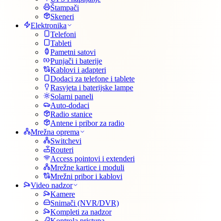
Štampači
Skeneri
Elektronika
Telefoni
Tableti
Pametni satovi
Punjači i baterije
Kablovi i adapteri
Dodaci za telefone i tablete
Rasvjeta i baterijske lampe
Solarni paneli
Auto-dodaci
Radio stanice
Antene i pribor za radio
Mrežna oprema
Switchevi
Routeri
Access pointovi i extenderi
Mrežne kartice i moduli
Mrežni pribor i kablovi
Video nadzor
Kamere
Snimači (NVR/DVR)
Kompleti za nadzor
Kontrola pristupa