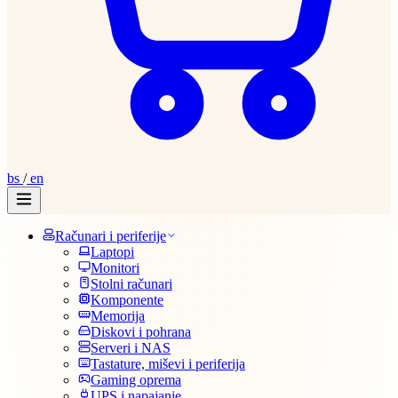
bs
/
en
Računari i periferije
Laptopi
Monitori
Stolni računari
Komponente
Memorija
Diskovi i pohrana
Serveri i NAS
Tastature, miševi i periferija
Gaming oprema
UPS i napajanje