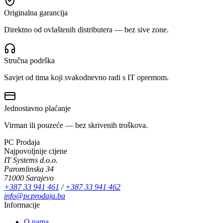
Originalna garancija
Direktno od ovlaštenih distributera — bez sive zone.
Stručna podrška
Savjet od tima koji svakodnevno radi s IT opremom.
Jednostavno plaćanje
Virman ili pouzeće — bez skrivenih troškova.
PC Prodaja
Najpovoljnije cijene
IT Systems d.o.o.
Paromlinska 34
71000 Sarajevo
+387 33 941 461
/
+387 33 941 462
info@pcprodaja.ba
Informacije
O nama