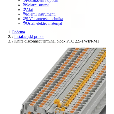
Podatkovni i optički
Solarni sustavi
Alat
Mjerni instrumenti
SAT i antenska tehnika
Ostali elektro materijal
Početna
/
Instalacijski pribor
/
Knife disconnect terminal block PTC 2,5-TWIN-MT