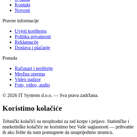
Kontakt
Novosti
Pravne informacije
Uvjeti korištenja
Politika privatnosti
Reklamacije
Dostava i plaćanje
Ponuda
Računari i periferije
Mrežna oprema
Video nadzor
Foto, video, audio
© 2026 IT Systems d.o.o. — Sva prava zadržana.
Koristimo kolačiće
Tehnički kolačići su neophodni za rad korpe i prijave. Statističke i
marketinške kolačiće ne koristimo bez Vaše saglasnosti — prihvatite
ih ako želite da nam pomognete da unaprijedimo stranicu.