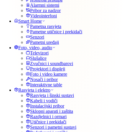
Alarmni sistemi
Pribor za nadzor
Videointerfoni
Smart Home
Pametna rasvjeta
Pametne utičnice i prekidači
Senzori
Pametni uređaji
Foto, video, audio
Televizori
Slušalice
Zvučnici i soundbarovi
Projektori i displeji
Foto i video kamere
Nosači i pribor
Interaktivne table
Rasvjeta i elektro
Rasvjeta i šinski sustavi
Kabeli i vodiči
Instalacijski pribor
Sklopni aparati i zaštita
Razdjelnici i ormari
Utičnice i prekidači
Senzori i pametni sustavi