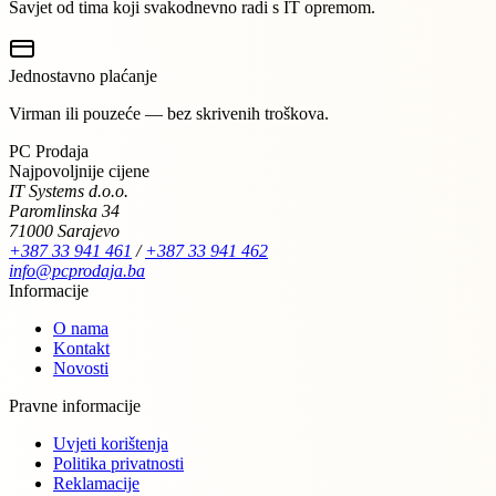
Savjet od tima koji svakodnevno radi s IT opremom.
Jednostavno plaćanje
Virman ili pouzeće — bez skrivenih troškova.
PC Prodaja
Najpovoljnije cijene
IT Systems d.o.o.
Paromlinska 34
71000 Sarajevo
+387 33 941 461
/
+387 33 941 462
info@pcprodaja.ba
Informacije
O nama
Kontakt
Novosti
Pravne informacije
Uvjeti korištenja
Politika privatnosti
Reklamacije