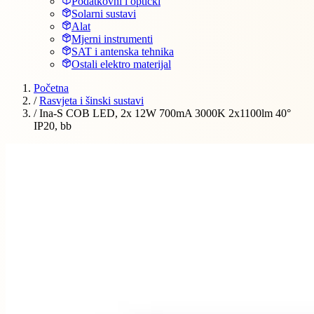
Podatkovni i optički
Solarni sustavi
Alat
Mjerni instrumenti
SAT i antenska tehnika
Ostali elektro materijal
Početna
/
Rasvjeta i šinski sustavi
/
Ina-S COB LED, 2x 12W 700mA 3000K 2x1100lm 40°
IP20, bb