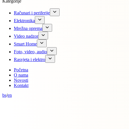
Kategorije
Računari i periferije
Elektronika
Mrežna oprema
Video nadzor
Smart Home
Foto, video, audio
Rasvjeta i elektro
Početna
O nama
Novosti
Kontakt
bs
/
en