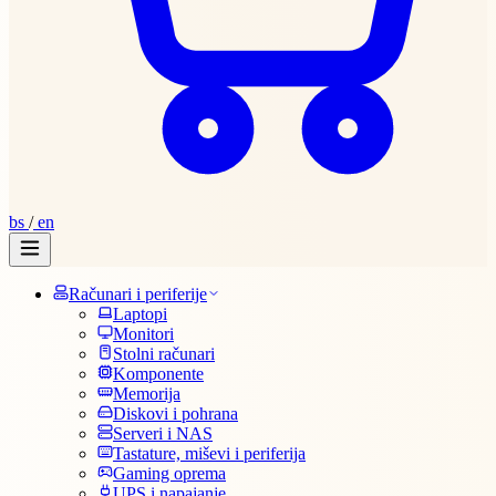
bs
/
en
Računari i periferije
Laptopi
Monitori
Stolni računari
Komponente
Memorija
Diskovi i pohrana
Serveri i NAS
Tastature, miševi i periferija
Gaming oprema
UPS i napajanje