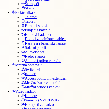
Štampači
Skeneri
Elektronika
Telefoni
Tableti
Pametni satovi
Punjači i baterije
Kablovi i adapteri
Dodaci za telefone i tablete
Rasvjeta i baterijske lampe
Solarni paneli
Auto-dodaci
Radio stanice
Antene i pribor za radio
Mrežna oprema
Switchevi
Routeri
Access pointovi i extenderi
Mrežne kartice i moduli
Mrežni pribor i kablovi
Video nadzor
Kamere
Snimači (NVR/DVR)
Kompleti za nadzor
Kontrola pristupa