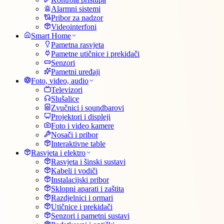
Alarmni sistemi
Pribor za nadzor
Videointerfoni
Smart Home
Pametna rasvjeta
Pametne utičnice i prekidači
Senzori
Pametni uređaji
Foto, video, audio
Televizori
Slušalice
Zvučnici i soundbarovi
Projektori i displeji
Foto i video kamere
Nosači i pribor
Interaktivne table
Rasvjeta i elektro
Rasvjeta i šinski sustavi
Kabeli i vodiči
Instalacijski pribor
Sklopni aparati i zaštita
Razdjelnici i ormari
Utičnice i prekidači
Senzori i pametni sustavi