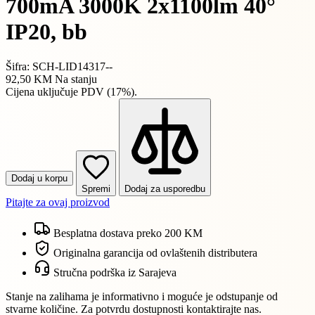
700mA 3000K 2x1100lm 40°
IP20, bb
Šifra: SCH-LID14317--
92,50 KM
Na stanju
Cijena uključuje PDV (17%).
Dodaj u korpu
Spremi
Dodaj za usporedbu
Pitajte za ovaj proizvod
Besplatna dostava preko 200 KM
Originalna garancija od ovlaštenih distributera
Stručna podrška iz Sarajeva
Stanje na zalihama je informativno i moguće je odstupanje od
stvarne količine. Za potvrdu dostupnosti kontaktirajte nas.