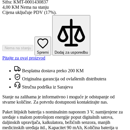
Šifra: KMT-0001430837
4,00 KM
Nema na stanju
Cijena uključuje PDV (17%).
Nema na stanju
Spremi
Dodaj za usporedbu
Pitajte za ovaj proizvod
Besplatna dostava preko 200 KM
Originalna garancija od ovlaštenih distributera
Stručna podrška iz Sarajeva
Stanje na zalihama je informativno i moguće je odstupanje od
stvarne količine. Za potvrdu dostupnosti kontaktirajte nas.
Paket litijskih baterija s nominalnim naponom 3 V, namijenjene za
uređaje s malom potrošnjom energije poput digitalnih satova,
daljinskih upravljača, kalkulatora, bežićnih senzora, manjih
medicinskih uređaja itd., Kapacitet 90 mAh, Količina baterija u