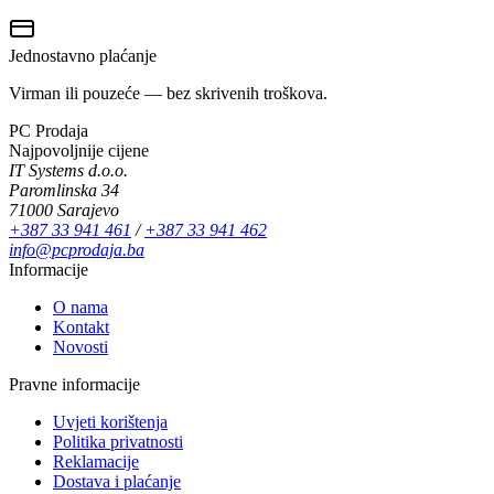
Jednostavno plaćanje
Virman ili pouzeće — bez skrivenih troškova.
PC Prodaja
Najpovoljnije cijene
IT Systems d.o.o.
Paromlinska 34
71000 Sarajevo
+387 33 941 461
/
+387 33 941 462
info@pcprodaja.ba
Informacije
O nama
Kontakt
Novosti
Pravne informacije
Uvjeti korištenja
Politika privatnosti
Reklamacije
Dostava i plaćanje