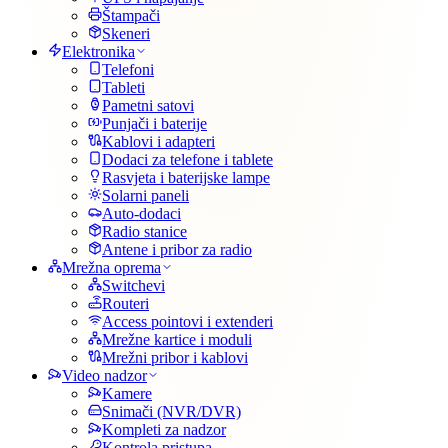
Štampači
Skeneri
Elektronika
Telefoni
Tableti
Pametni satovi
Punjači i baterije
Kablovi i adapteri
Dodaci za telefone i tablete
Rasvjeta i baterijske lampe
Solarni paneli
Auto-dodaci
Radio stanice
Antene i pribor za radio
Mrežna oprema
Switchevi
Routeri
Access pointovi i extenderi
Mrežne kartice i moduli
Mrežni pribor i kablovi
Video nadzor
Kamere
Snimači (NVR/DVR)
Kompleti za nadzor
Kontrola pristupa