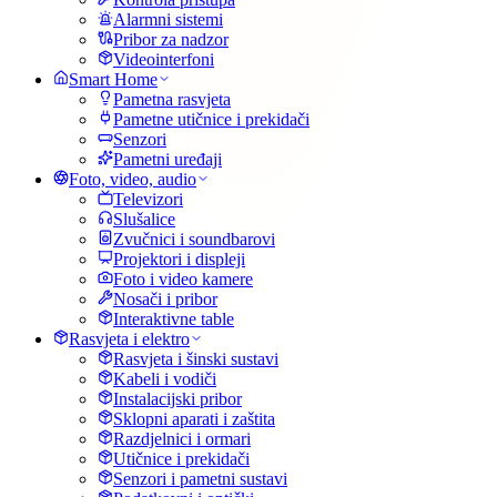
Alarmni sistemi
Pribor za nadzor
Videointerfoni
Smart Home
Pametna rasvjeta
Pametne utičnice i prekidači
Senzori
Pametni uređaji
Foto, video, audio
Televizori
Slušalice
Zvučnici i soundbarovi
Projektori i displeji
Foto i video kamere
Nosači i pribor
Interaktivne table
Rasvjeta i elektro
Rasvjeta i šinski sustavi
Kabeli i vodiči
Instalacijski pribor
Sklopni aparati i zaštita
Razdjelnici i ormari
Utičnice i prekidači
Senzori i pametni sustavi