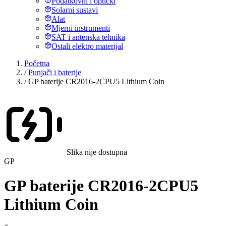
Podatkovni i optički
Solarni sustavi
Alat
Mjerni instrumenti
SAT i antenska tehnika
Ostali elektro materijal
Početna
/
Punjači i baterije
/
GP baterije CR2016-2CPU5 Lithium Coin
Slika nije dostupna
GP
GP baterije CR2016-2CPU5
Lithium Coin