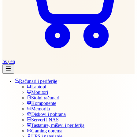
bs
/
en
Računari i periferije
Laptopi
Monitori
Stolni računari
Komponente
Memorija
Diskovi i pohrana
Serveri i NAS
Tastature, miševi i periferija
Gaming oprema
UPS i napajanje