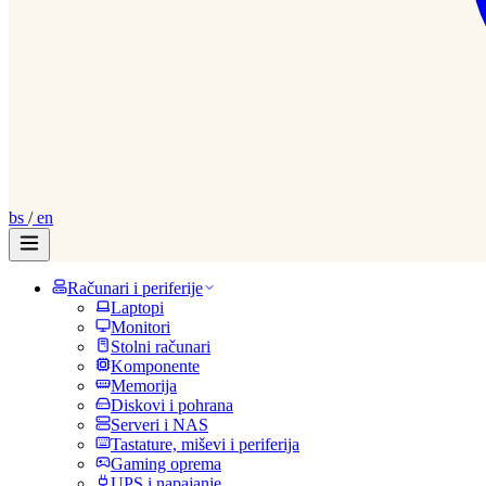
bs
/
en
Računari i periferije
Laptopi
Monitori
Stolni računari
Komponente
Memorija
Diskovi i pohrana
Serveri i NAS
Tastature, miševi i periferija
Gaming oprema
UPS i napajanje