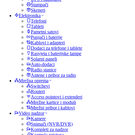
Štampači
Skeneri
Elektronika
Telefoni
Tableti
Pametni satovi
Punjači i baterije
Kablovi i adapteri
Dodaci za telefone i tablete
Rasvjeta i baterijske lampe
Solarni paneli
Auto-dodaci
Radio stanice
Antene i pribor za radio
Mrežna oprema
Switchevi
Routeri
Access pointovi i extenderi
Mrežne kartice i moduli
Mrežni pribor i kablovi
Video nadzor
Kamere
Snimači (NVR/DVR)
Kompleti za nadzor
Kontrola pristupa