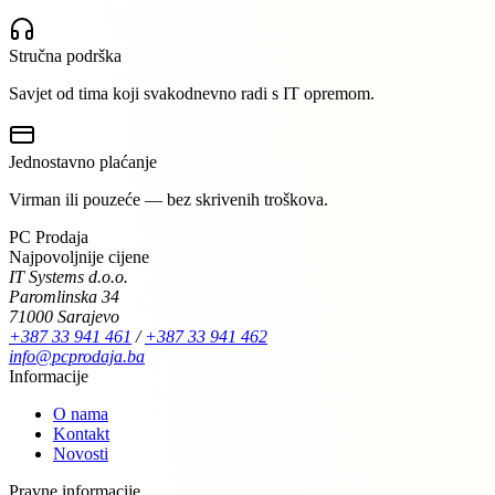
Stručna podrška
Savjet od tima koji svakodnevno radi s IT opremom.
Jednostavno plaćanje
Virman ili pouzeće — bez skrivenih troškova.
PC Prodaja
Najpovoljnije cijene
IT Systems d.o.o.
Paromlinska 34
71000 Sarajevo
+387 33 941 461
/
+387 33 941 462
info@pcprodaja.ba
Informacije
O nama
Kontakt
Novosti
Pravne informacije