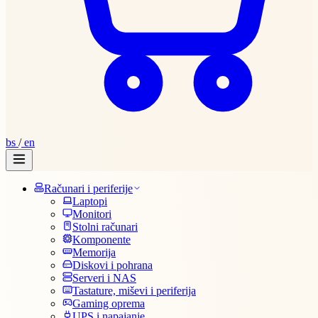
bs
/
en
Računari i periferije
Laptopi
Monitori
Stolni računari
Komponente
Memorija
Diskovi i pohrana
Serveri i NAS
Tastature, miševi i periferija
Gaming oprema
UPS i napajanje