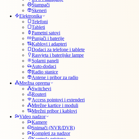
Štampači
Skeneri
Elektronika
Telefoni
Tableti
Pametni satovi
Punjači i baterije
Kablovi i adapteri
Dodaci za telefone i tablete
Rasvjeta i baterijske lampe
Solarni paneli
Auto-dodaci
Radio stanice
Antene i pribor za radio
Mrežna oprema
Switchevi
Routeri
Access pointovi i extenderi
Mrežne kartice i moduli
Mrežni pribor i kablovi
Video nadzor
Kamere
Snimači (NVR/DVR)
Kompleti za nadzor
Kontrola pristupa