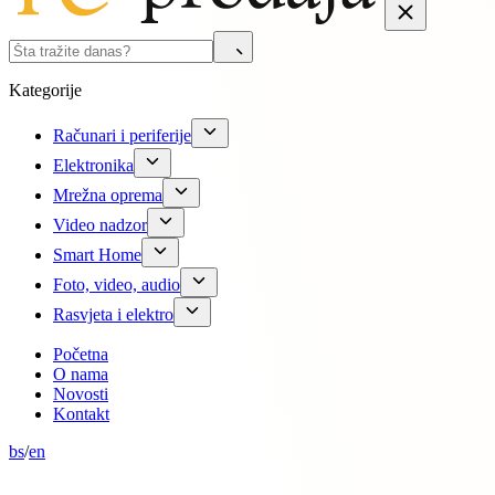
Kategorije
Računari i periferije
Elektronika
Mrežna oprema
Video nadzor
Smart Home
Foto, video, audio
Rasvjeta i elektro
Početna
O nama
Novosti
Kontakt
bs
/
en