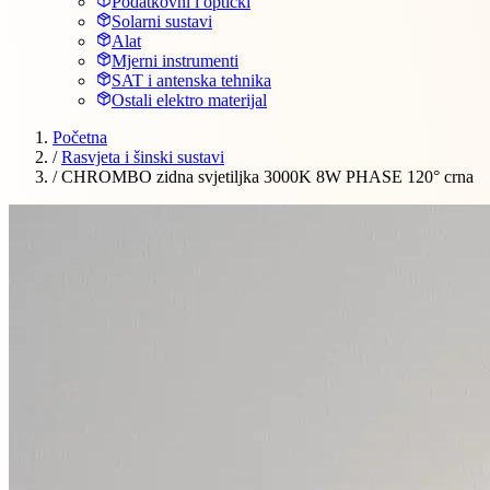
Podatkovni i optički
Solarni sustavi
Alat
Mjerni instrumenti
SAT i antenska tehnika
Ostali elektro materijal
Početna
/
Rasvjeta i šinski sustavi
/
CHROMBO zidna svjetiljka 3000K 8W PHASE 120° crna