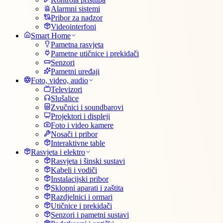
Alarmni sistemi
Pribor za nadzor
Videointerfoni
Smart Home
Pametna rasvjeta
Pametne utičnice i prekidači
Senzori
Pametni uređaji
Foto, video, audio
Televizori
Slušalice
Zvučnici i soundbarovi
Projektori i displeji
Foto i video kamere
Nosači i pribor
Interaktivne table
Rasvjeta i elektro
Rasvjeta i šinski sustavi
Kabeli i vodiči
Instalacijski pribor
Sklopni aparati i zaštita
Razdjelnici i ormari
Utičnice i prekidači
Senzori i pametni sustavi