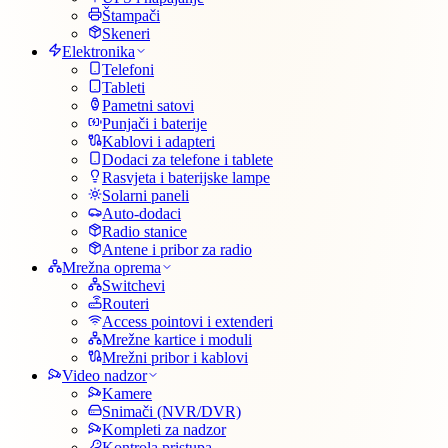
Štampači
Skeneri
Elektronika
Telefoni
Tableti
Pametni satovi
Punjači i baterije
Kablovi i adapteri
Dodaci za telefone i tablete
Rasvjeta i baterijske lampe
Solarni paneli
Auto-dodaci
Radio stanice
Antene i pribor za radio
Mrežna oprema
Switchevi
Routeri
Access pointovi i extenderi
Mrežne kartice i moduli
Mrežni pribor i kablovi
Video nadzor
Kamere
Snimači (NVR/DVR)
Kompleti za nadzor
Kontrola pristupa