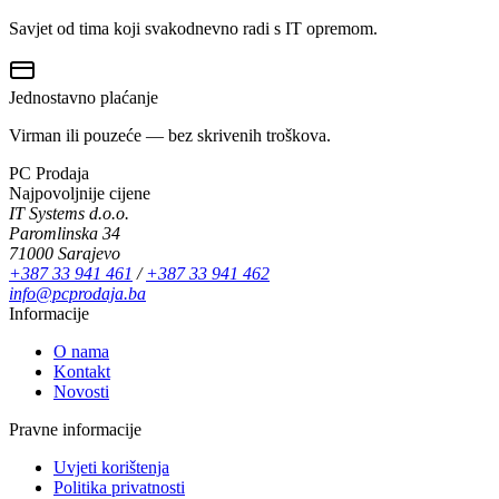
Savjet od tima koji svakodnevno radi s IT opremom.
Jednostavno plaćanje
Virman ili pouzeće — bez skrivenih troškova.
PC Prodaja
Najpovoljnije cijene
IT Systems d.o.o.
Paromlinska 34
71000 Sarajevo
+387 33 941 461
/
+387 33 941 462
info@pcprodaja.ba
Informacije
O nama
Kontakt
Novosti
Pravne informacije
Uvjeti korištenja
Politika privatnosti