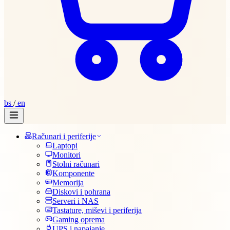
bs
/
en
Računari i periferije
Laptopi
Monitori
Stolni računari
Komponente
Memorija
Diskovi i pohrana
Serveri i NAS
Tastature, miševi i periferija
Gaming oprema
UPS i napajanje