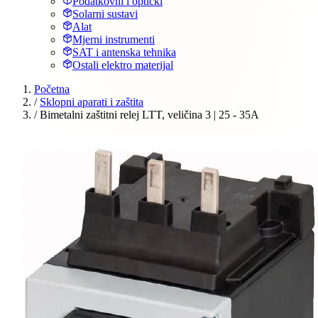
Podatkovni i optički
Solarni sustavi
Alat
Mjerni instrumenti
SAT i antenska tehnika
Ostali elektro materijal
Početna
/
Sklopni aparati i zaštita
/
Bimetalni zaštitni relej LTT, veličina 3 | 25 - 35A