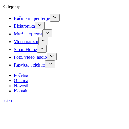
Kategorije
Računari i periferije
Elektronika
Mrežna oprema
Video nadzor
Smart Home
Foto, video, audio
Rasvjeta i elektro
Početna
O nama
Novosti
Kontakt
bs
/
en