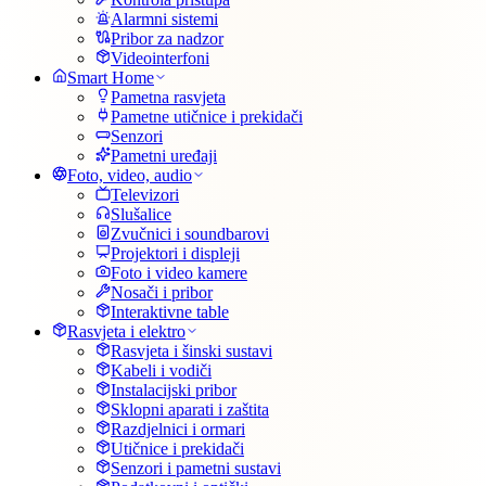
Alarmni sistemi
Pribor za nadzor
Videointerfoni
Smart Home
Pametna rasvjeta
Pametne utičnice i prekidači
Senzori
Pametni uređaji
Foto, video, audio
Televizori
Slušalice
Zvučnici i soundbarovi
Projektori i displeji
Foto i video kamere
Nosači i pribor
Interaktivne table
Rasvjeta i elektro
Rasvjeta i šinski sustavi
Kabeli i vodiči
Instalacijski pribor
Sklopni aparati i zaštita
Razdjelnici i ormari
Utičnice i prekidači
Senzori i pametni sustavi