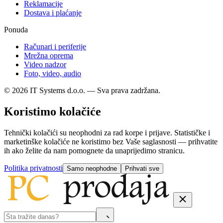
Reklamacije
Dostava i plaćanje
Ponuda
Računari i periferije
Mrežna oprema
Video nadzor
Foto, video, audio
© 2026 IT Systems d.o.o. — Sva prava zadržana.
Koristimo kolačiće
Tehnički kolačići su neophodni za rad korpe i prijave. Statističke i
marketinške kolačiće ne koristimo bez Vaše saglasnosti — prihvatite
ih ako želite da nam pomognete da unaprijedimo stranicu.
Politika privatnosti
Samo neophodne
Prihvati sve