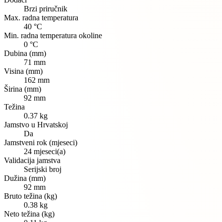
Brzi priručnik
Max. radna temperatura
40 °C
Min. radna temperatura okoline
0 °C
Dubina (mm)
71 mm
Visina (mm)
162 mm
Širina (mm)
92 mm
Težina
0.37 kg
Jamstvo u Hrvatskoj
Da
Jamstveni rok (mjeseci)
24 mjeseci(a)
Validacija jamstva
Serijski broj
Dužina (mm)
92 mm
Bruto težina (kg)
0.38 kg
Neto težina (kg)