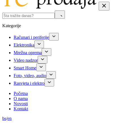
Kategorije
Računari i periferije
Elektronika
Mrežna oprema
Video nadzor
Smart Home
Foto, video, audio
Rasvjeta i elektro
Početna
O nama
Novosti
Kontakt
bs
/
en