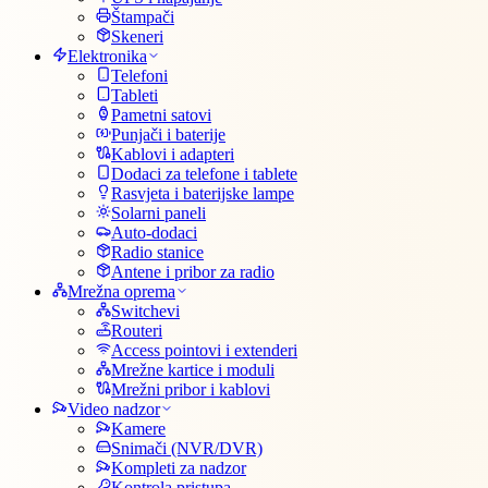
Štampači
Skeneri
Elektronika
Telefoni
Tableti
Pametni satovi
Punjači i baterije
Kablovi i adapteri
Dodaci za telefone i tablete
Rasvjeta i baterijske lampe
Solarni paneli
Auto-dodaci
Radio stanice
Antene i pribor za radio
Mrežna oprema
Switchevi
Routeri
Access pointovi i extenderi
Mrežne kartice i moduli
Mrežni pribor i kablovi
Video nadzor
Kamere
Snimači (NVR/DVR)
Kompleti za nadzor
Kontrola pristupa