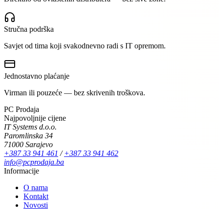
Stručna podrška
Savjet od tima koji svakodnevno radi s IT opremom.
Jednostavno plaćanje
Virman ili pouzeće — bez skrivenih troškova.
PC Prodaja
Najpovoljnije cijene
IT Systems d.o.o.
Paromlinska 34
71000 Sarajevo
+387 33 941 461
/
+387 33 941 462
info@pcprodaja.ba
Informacije
O nama
Kontakt
Novosti