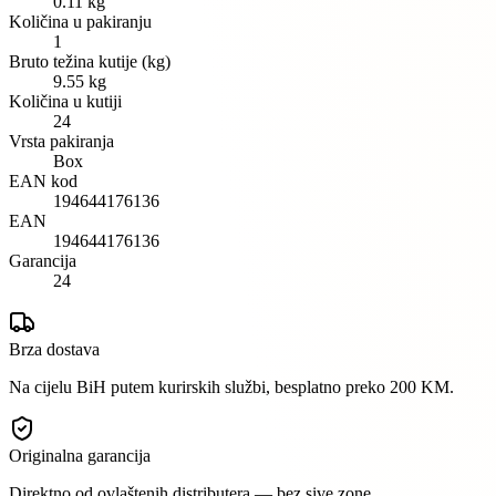
0.11 kg
Količina u pakiranju
1
Bruto težina kutije (kg)
9.55 kg
Količina u kutiji
24
Vrsta pakiranja
Box
EAN kod
194644176136
EAN
194644176136
Garancija
24
Brza dostava
Na cijelu BiH putem kurirskih službi, besplatno preko 200 KM.
Originalna garancija
Direktno od ovlaštenih distributera — bez sive zone.