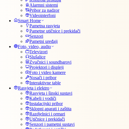
Alarmni sistemi
Pribor za nadzor
Videointerfoni
Smart Home
Pametna rasvjeta
Pametne utičnice i prekidači
Senzori
Pametni uređaji
Foto, video, audio
Televizori
Slušalice
Zvučnici i soundbarovi
Projektori i displeji
Foto i video kamere
Nosači i pribor
Interaktivne table
Rasvjeta i elektro
Rasvjeta i šinski sustavi
Kabeli i vodiči
Instalacijski pribor
Sklopni aparati i zaštita
Razdjelnici i ormari
Utičnice i prekidači
Senzori i pametni sustavi