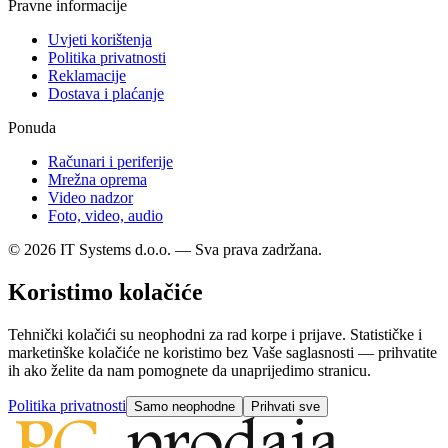
Pravne informacije
Uvjeti korištenja
Politika privatnosti
Reklamacije
Dostava i plaćanje
Ponuda
Računari i periferije
Mrežna oprema
Video nadzor
Foto, video, audio
© 2026 IT Systems d.o.o. — Sva prava zadržana.
Koristimo kolačiće
Tehnički kolačići su neophodni za rad korpe i prijave. Statističke i
marketinške kolačiće ne koristimo bez Vaše saglasnosti — prihvatite
ih ako želite da nam pomognete da unaprijedimo stranicu.
Politika privatnosti
Samo neophodne
Prihvati sve