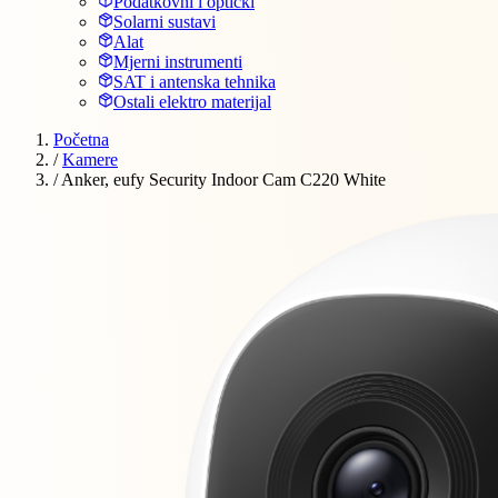
Podatkovni i optički
Solarni sustavi
Alat
Mjerni instrumenti
SAT i antenska tehnika
Ostali elektro materijal
Početna
/
Kamere
/
Anker, eufy Security Indoor Cam C220 White