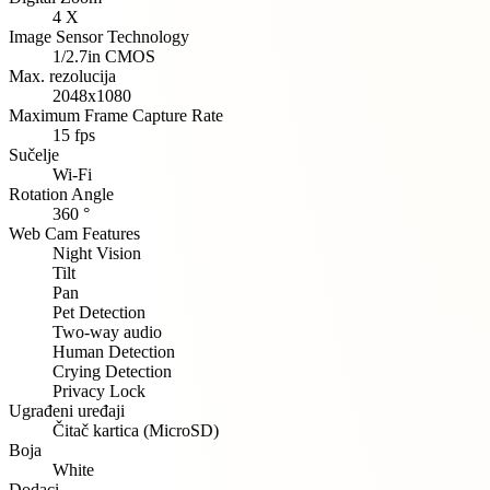
4 X
Image Sensor Technology
1/2.7in CMOS
Max. rezolucija
2048x1080
Maximum Frame Capture Rate
15 fps
Sučelje
Wi-Fi
Rotation Angle
360 °
Web Cam Features
Night Vision
Tilt
Pan
Pet Detection
Two-way audio
Human Detection
Crying Detection
Privacy Lock
Ugrađeni uređaji
Čitač kartica (MicroSD)
Boja
White
Dodaci