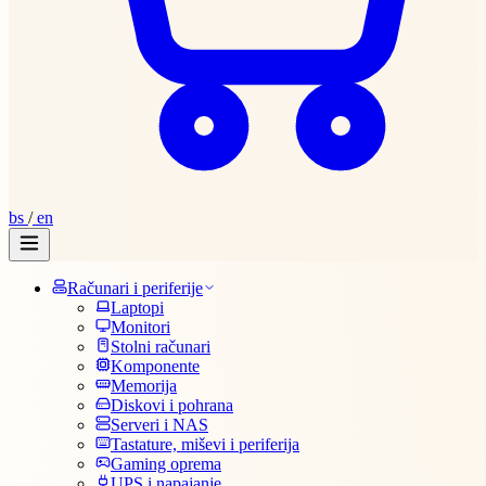
bs
/
en
Računari i periferije
Laptopi
Monitori
Stolni računari
Komponente
Memorija
Diskovi i pohrana
Serveri i NAS
Tastature, miševi i periferija
Gaming oprema
UPS i napajanje