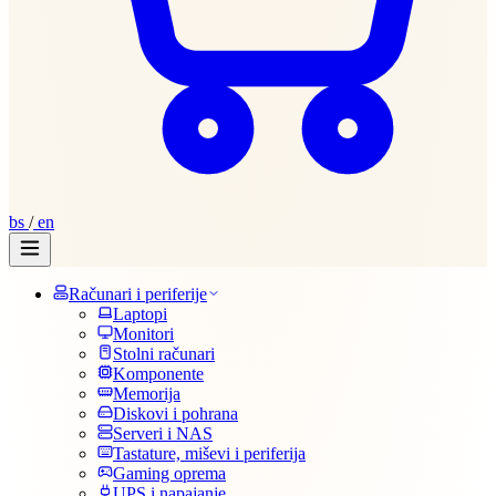
bs
/
en
Računari i periferije
Laptopi
Monitori
Stolni računari
Komponente
Memorija
Diskovi i pohrana
Serveri i NAS
Tastature, miševi i periferija
Gaming oprema
UPS i napajanje