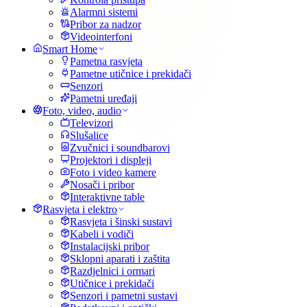
Alarmni sistemi
Pribor za nadzor
Videointerfoni
Smart Home
Pametna rasvjeta
Pametne utičnice i prekidači
Senzori
Pametni uređaji
Foto, video, audio
Televizori
Slušalice
Zvučnici i soundbarovi
Projektori i displeji
Foto i video kamere
Nosači i pribor
Interaktivne table
Rasvjeta i elektro
Rasvjeta i šinski sustavi
Kabeli i vodiči
Instalacijski pribor
Sklopni aparati i zaštita
Razdjelnici i ormari
Utičnice i prekidači
Senzori i pametni sustavi