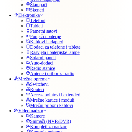
Štampači
Skeneri
Elektronika
Telefoni
Tableti
Pametni satovi
Punjači i baterije
Kablovi i adapteri
Dodaci za telefone i tablete
Rasvjeta i baterijske lampe
Solarni paneli
Auto-dodaci
Radio stanice
Antene i pribor za radio
Mrežna oprema
Switchevi
Routeri
Access pointovi i extenderi
Mrežne kartice i moduli
Mrežni pribor i kablovi
Video nadzor
Kamere
Snimači (NVR/DVR)
Kompleti za nadzor
Kontrola pristupa