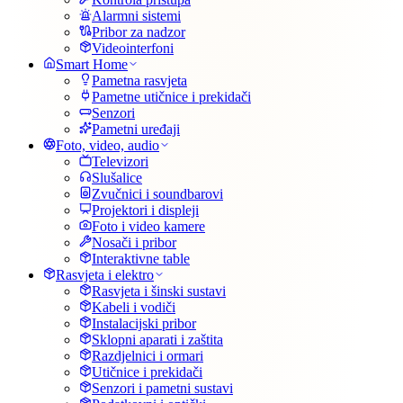
Alarmni sistemi
Pribor za nadzor
Videointerfoni
Smart Home
Pametna rasvjeta
Pametne utičnice i prekidači
Senzori
Pametni uređaji
Foto, video, audio
Televizori
Slušalice
Zvučnici i soundbarovi
Projektori i displeji
Foto i video kamere
Nosači i pribor
Interaktivne table
Rasvjeta i elektro
Rasvjeta i šinski sustavi
Kabeli i vodiči
Instalacijski pribor
Sklopni aparati i zaštita
Razdjelnici i ormari
Utičnice i prekidači
Senzori i pametni sustavi