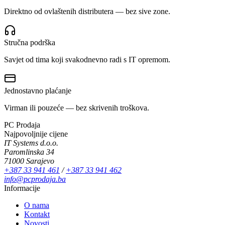
Direktno od ovlaštenih distributera — bez sive zone.
Stručna podrška
Savjet od tima koji svakodnevno radi s IT opremom.
Jednostavno plaćanje
Virman ili pouzeće — bez skrivenih troškova.
PC Prodaja
Najpovoljnije cijene
IT Systems d.o.o.
Paromlinska 34
71000 Sarajevo
+387 33 941 461
/
+387 33 941 462
info@pcprodaja.ba
Informacije
O nama
Kontakt
Novosti