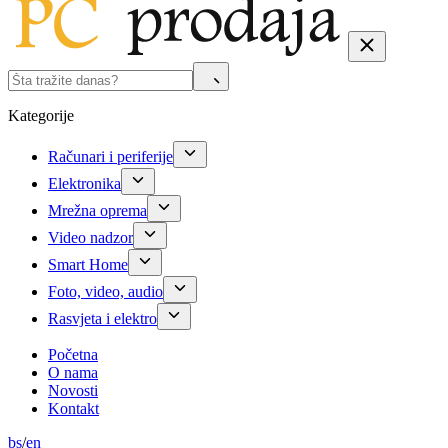
Kategorije
Računari i periferije
Elektronika
Mrežna oprema
Video nadzor
Smart Home
Foto, video, audio
Rasvjeta i elektro
Početna
O nama
Novosti
Kontakt
bs
/
en