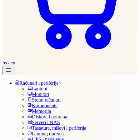
bs
/
en
Računari i periferije
Laptopi
Monitori
Stolni računari
Komponente
Memorija
Diskovi i pohrana
Serveri i NAS
Tastature, miševi i periferija
Gaming oprema
UPS i napajanje