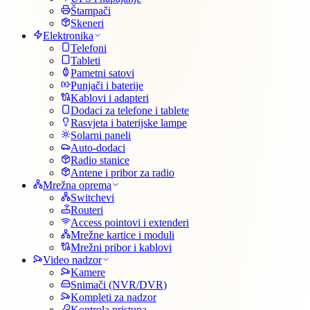
Štampači
Skeneri
Elektronika
Telefoni
Tableti
Pametni satovi
Punjači i baterije
Kablovi i adapteri
Dodaci za telefone i tablete
Rasvjeta i baterijske lampe
Solarni paneli
Auto-dodaci
Radio stanice
Antene i pribor za radio
Mrežna oprema
Switchevi
Routeri
Access pointovi i extenderi
Mrežne kartice i moduli
Mrežni pribor i kablovi
Video nadzor
Kamere
Snimači (NVR/DVR)
Kompleti za nadzor
Kontrola pristupa