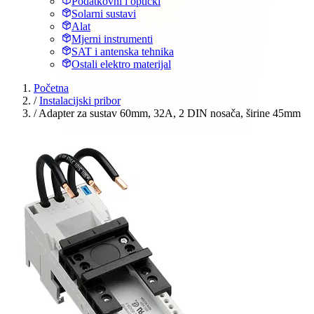
Podatkovni i optički
Solarni sustavi
Alat
Mjerni instrumenti
SAT i antenska tehnika
Ostali elektro materijal
Početna
/
Instalacijski pribor
/
Adapter za sustav 60mm, 32A, 2 DIN nosača, širine 45mm