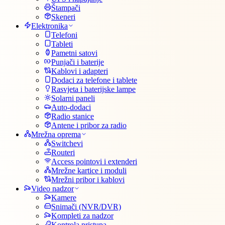
Štampači
Skeneri
Elektronika
Telefoni
Tableti
Pametni satovi
Punjači i baterije
Kablovi i adapteri
Dodaci za telefone i tablete
Rasvjeta i baterijske lampe
Solarni paneli
Auto-dodaci
Radio stanice
Antene i pribor za radio
Mrežna oprema
Switchevi
Routeri
Access pointovi i extenderi
Mrežne kartice i moduli
Mrežni pribor i kablovi
Video nadzor
Kamere
Snimači (NVR/DVR)
Kompleti za nadzor
Kontrola pristupa