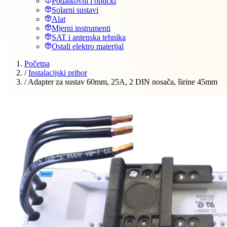
Podatkovni i optički
Solarni sustavi
Alat
Mjerni instrumenti
SAT i antenska tehnika
Ostali elektro materijal
Početna
/
Instalacijski pribor
/
Adapter za sustav 60mm, 25A, 2 DIN nosača, širine 45mm