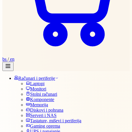
bs
/
en
Računari i periferije
Laptopi
Monitori
Stolni računari
Komponente
Memorija
Diskovi i pohrana
Serveri i NAS
Tastature, miševi i periferija
Gaming oprema
UPS i napajanje