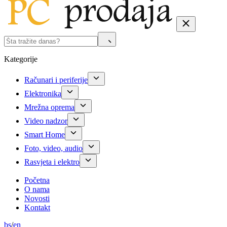
Kategorije
Računari i periferije
Elektronika
Mrežna oprema
Video nadzor
Smart Home
Foto, video, audio
Rasvjeta i elektro
Početna
O nama
Novosti
Kontakt
bs
/
en