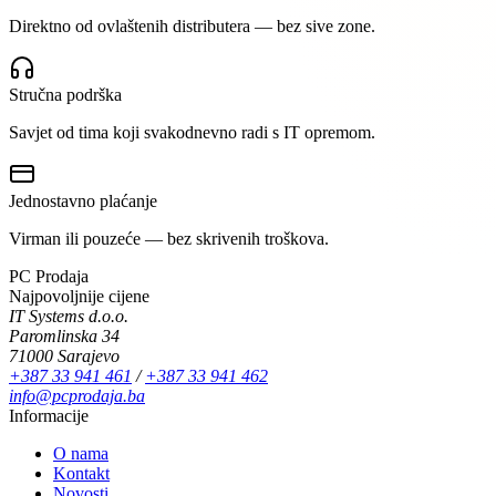
Direktno od ovlaštenih distributera — bez sive zone.
Stručna podrška
Savjet od tima koji svakodnevno radi s IT opremom.
Jednostavno plaćanje
Virman ili pouzeće — bez skrivenih troškova.
PC Prodaja
Najpovoljnije cijene
IT Systems d.o.o.
Paromlinska 34
71000 Sarajevo
+387 33 941 461
/
+387 33 941 462
info@pcprodaja.ba
Informacije
O nama
Kontakt
Novosti