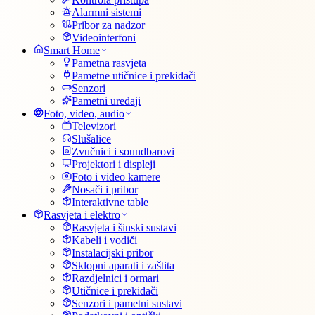
Alarmni sistemi
Pribor za nadzor
Videointerfoni
Smart Home
Pametna rasvjeta
Pametne utičnice i prekidači
Senzori
Pametni uređaji
Foto, video, audio
Televizori
Slušalice
Zvučnici i soundbarovi
Projektori i displeji
Foto i video kamere
Nosači i pribor
Interaktivne table
Rasvjeta i elektro
Rasvjeta i šinski sustavi
Kabeli i vodiči
Instalacijski pribor
Sklopni aparati i zaštita
Razdjelnici i ormari
Utičnice i prekidači
Senzori i pametni sustavi