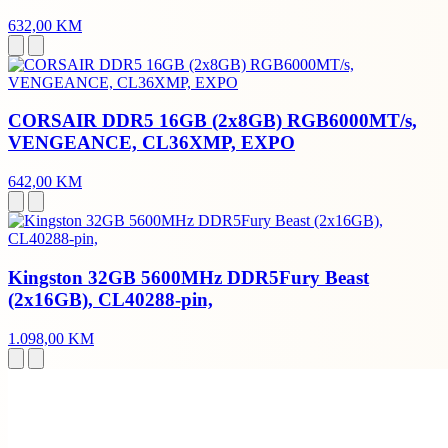
632,00 KM
CORSAIR DDR5 16GB (2x8GB) RGB6000MT/s,
VENGEANCE, CL36XMP, EXPO
642,00 KM
Kingston 32GB 5600MHz DDR5Fury Beast
(2x16GB), CL40288-pin,
1.098,00 KM