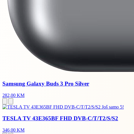
Samsung Galaxy Buds 3 Pro Silver
282,00 KM
Još samo 5!
TESLA TV 43E365BF FHD DVB-C/T/T2/S/S2
346,00 KM