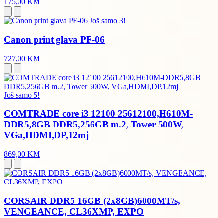
175,00 KM
Još samo 3!
Canon print glava PF-06
727,00 KM
Još samo 5!
COMTRADE core i3 12100 25612100,H610M-
DDR5,8GB DDR5,256GB m.2, Tower 500W,
VGa,HDMI,DP,12mj
869,00 KM
CORSAIR DDR5 16GB (2x8GB)6000MT/s,
VENGEANCE, CL36XMP, EXPO