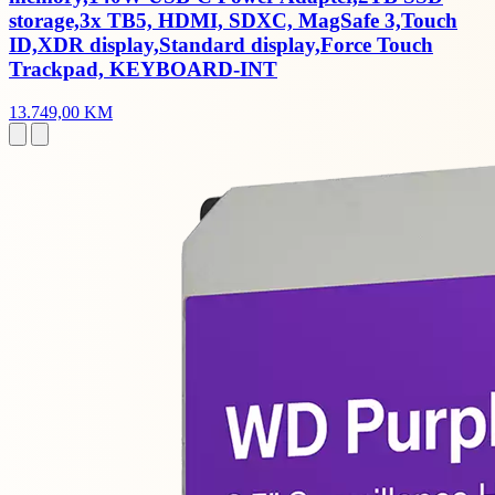
storage,3x TB5, HDMI, SDXC, MagSafe 3,Touch
ID,XDR display,Standard display,Force Touch
Trackpad, KEYBOARD-INT
13.749,00 KM