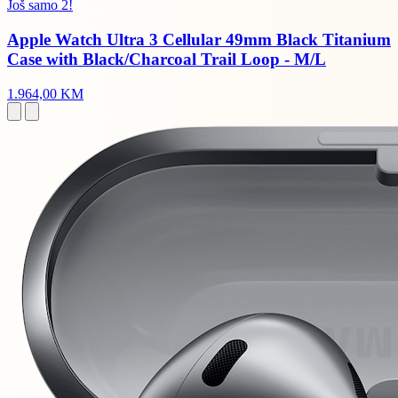
Još samo 2!
Apple Watch Ultra 3 Cellular 49mm Black Titanium
Case with Black/Charcoal Trail Loop - M/L
1.964,00 KM