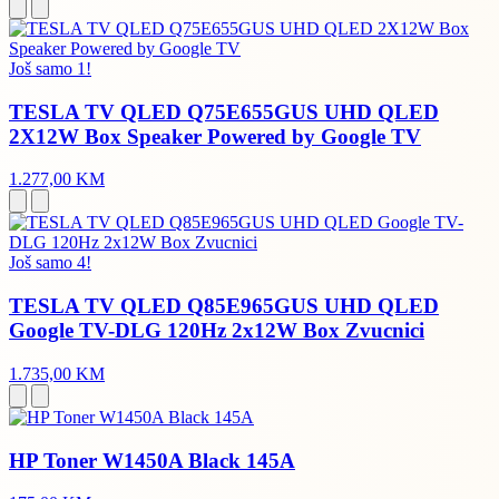
Još samo 1!
TESLA TV QLED Q75E655GUS UHD QLED
2X12W Box Speaker Powered by Google TV
1.277,00 KM
Još samo 4!
TESLA TV QLED Q85E965GUS UHD QLED
Google TV-DLG 120Hz 2x12W Box Zvucnici
1.735,00 KM
HP Toner W1450A Black 145A