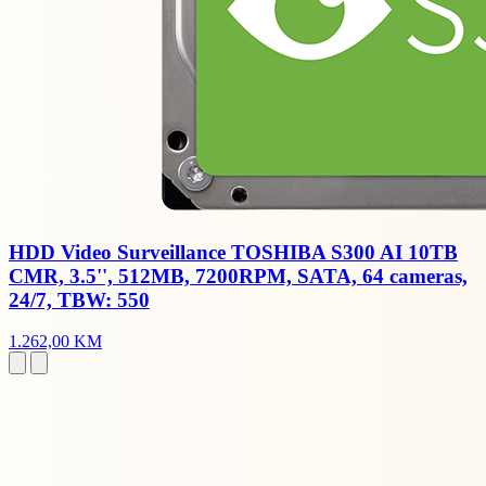
HDD Video Surveillance TOSHIBA S300 AI 10TB
CMR, 3.5'', 512MB, 7200RPM, SATA, 64 cameras,
24/7, TBW: 550
1.262,00 KM