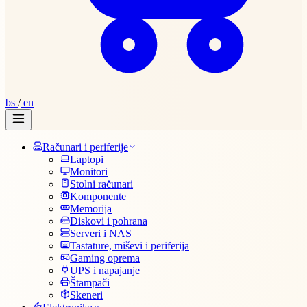
bs
/
en
Računari i periferije
Laptopi
Monitori
Stolni računari
Komponente
Memorija
Diskovi i pohrana
Serveri i NAS
Tastature, miševi i periferija
Gaming oprema
UPS i napajanje
Štampači
Skeneri