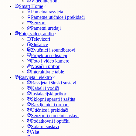
Videointerfoni
Smart Home
Pametna rasvjeta
Pametne utičnice i prekidači
Senzori
Pametni uređaji
Foto, video, audio
Televizori
Slušalice
Zvučnici i soundbarovi
Projektori i displeji
Foto i video kamere
Nosači i pribor
Interaktivne table
Rasvjeta i elektro
Rasvjeta i šinski sustavi
Kabeli i vodiči
Instalacijski pribor
Sklopni aparati i zaštita
Razdjelnici i ormari
Utičnice i prekidači
Senzori i pametni sustavi
Podatkovni i optički
Solarni sustavi
Alat