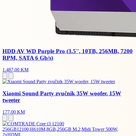
HDD AV WD Purple Pro (3.5'', 10TB, 256MB, 7200
RPM, SATA 6 Gb/s)
1.487,00 KM
Xiaomi Sound Party zvučnik 35W woofer, 15W
tweeter
177,00 KM