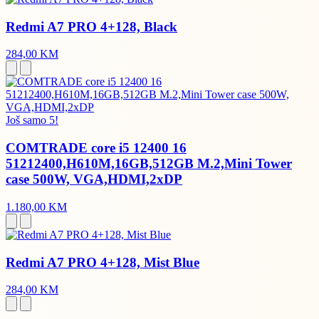
Redmi A7 PRO 4+128, Black
284,00 KM
Još samo 5!
COMTRADE core i5 12400 16
51212400,H610M,16GB,512GB M.2,Mini Tower
case 500W, VGA,HDMI,2xDP
1.180,00 KM
Redmi A7 PRO 4+128, Mist Blue
284,00 KM