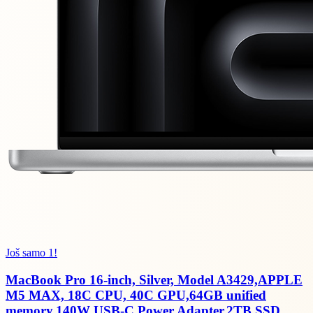
Još samo 1!
MacBook Pro 16-inch, Silver, Model A3429,APPLE
M5 MAX, 18C CPU, 40C GPU,64GB unified
memory,140W USB-C Power Adapter,2TB SSD