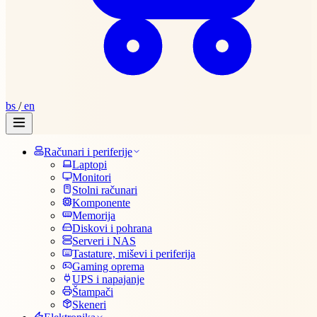
bs
/
en
Računari i periferije
Laptopi
Monitori
Stolni računari
Komponente
Memorija
Diskovi i pohrana
Serveri i NAS
Tastature, miševi i periferija
Gaming oprema
UPS i napajanje
Štampači
Skeneri