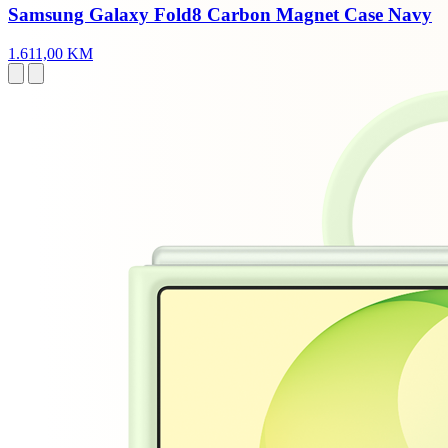
Samsung Galaxy Fold8 Carbon Magnet Case Navy
1.611,00 KM