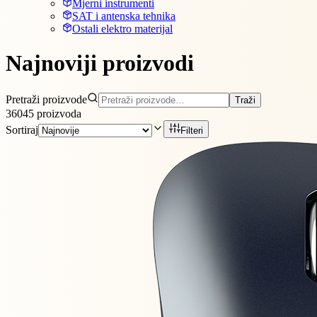
Mjerni instrumenti
SAT i antenska tehnika
Ostali elektro materijal
Najnoviji proizvodi
Pretraži proizvode
Traži
36045
proizvoda
Sortiraj
Filteri