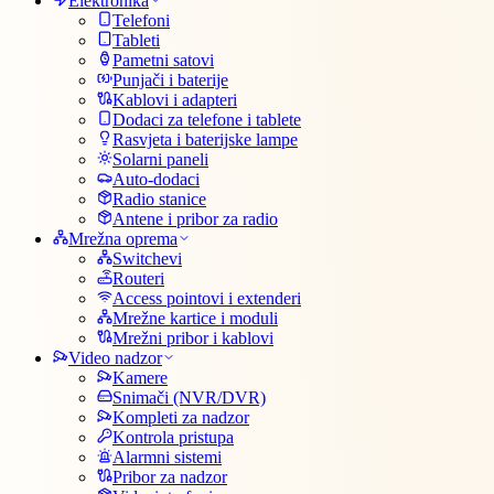
Elektronika
Telefoni
Tableti
Pametni satovi
Punjači i baterije
Kablovi i adapteri
Dodaci za telefone i tablete
Rasvjeta i baterijske lampe
Solarni paneli
Auto-dodaci
Radio stanice
Antene i pribor za radio
Mrežna oprema
Switchevi
Routeri
Access pointovi i extenderi
Mrežne kartice i moduli
Mrežni pribor i kablovi
Video nadzor
Kamere
Snimači (NVR/DVR)
Kompleti za nadzor
Kontrola pristupa
Alarmni sistemi
Pribor za nadzor