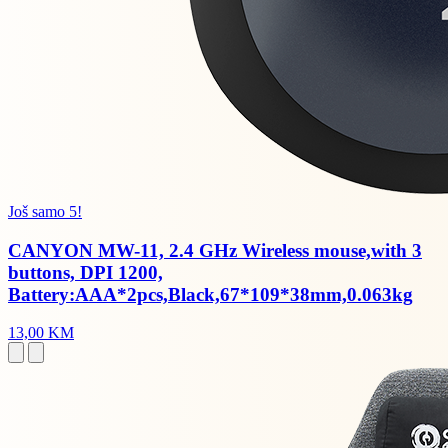
Još samo 5!
CANYON MW-11, 2.4 GHz Wireless mouse,with 3
buttons, DPI 1200,
Battery:AAA*2pcs,Black,67*109*38mm,0.063kg
13,00 KM