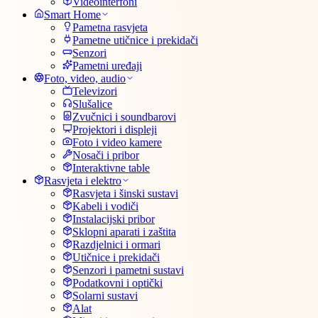
Videointerfoni
Smart Home
Pametna rasvjeta
Pametne utičnice i prekidači
Senzori
Pametni uređaji
Foto, video, audio
Televizori
Slušalice
Zvučnici i soundbarovi
Projektori i displeji
Foto i video kamere
Nosači i pribor
Interaktivne table
Rasvjeta i elektro
Rasvjeta i šinski sustavi
Kabeli i vodiči
Instalacijski pribor
Sklopni aparati i zaštita
Razdjelnici i ormari
Utičnice i prekidači
Senzori i pametni sustavi
Podatkovni i optički
Solarni sustavi
Alat