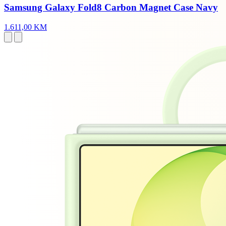
Samsung Galaxy Fold8 Carbon Magnet Case Navy
1.611,00 KM