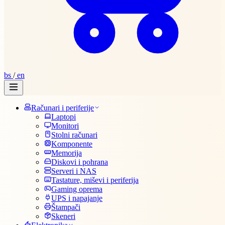
bs
/
en
Računari i periferije
Laptopi
Monitori
Stolni računari
Komponente
Memorija
Diskovi i pohrana
Serveri i NAS
Tastature, miševi i periferija
Gaming oprema
UPS i napajanje
Štampači
Skeneri