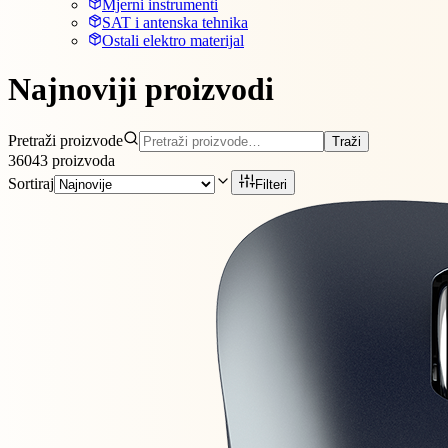
Mjerni instrumenti
SAT i antenska tehnika
Ostali elektro materijal
Najnoviji proizvodi
Pretraži proizvode
Traži
36043
proizvoda
Sortiraj
Filteri