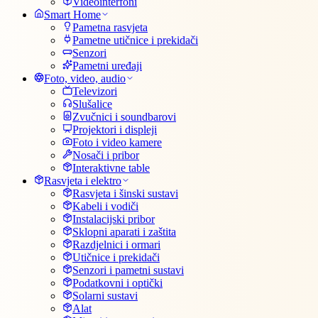
Videointerfoni
Smart Home
Pametna rasvjeta
Pametne utičnice i prekidači
Senzori
Pametni uređaji
Foto, video, audio
Televizori
Slušalice
Zvučnici i soundbarovi
Projektori i displeji
Foto i video kamere
Nosači i pribor
Interaktivne table
Rasvjeta i elektro
Rasvjeta i šinski sustavi
Kabeli i vodiči
Instalacijski pribor
Sklopni aparati i zaštita
Razdjelnici i ormari
Utičnice i prekidači
Senzori i pametni sustavi
Podatkovni i optički
Solarni sustavi
Alat