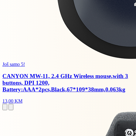
Još samo 5!
CANYON MW-11, 2.4 GHz Wireless mouse,with 3
buttons, DPI 1200,
Battery:AAA*2pcs,Black,67*109*38mm,0.063kg
13,00 KM