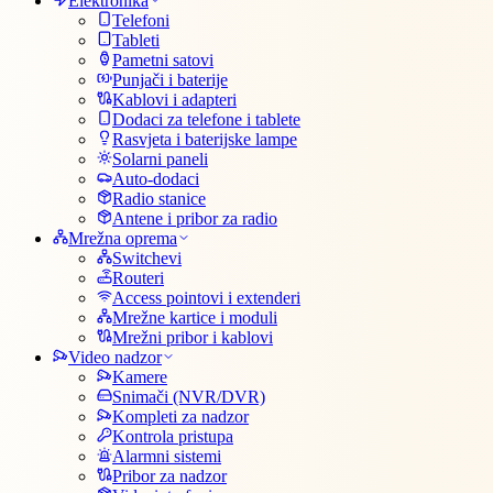
Elektronika
Telefoni
Tableti
Pametni satovi
Punjači i baterije
Kablovi i adapteri
Dodaci za telefone i tablete
Rasvjeta i baterijske lampe
Solarni paneli
Auto-dodaci
Radio stanice
Antene i pribor za radio
Mrežna oprema
Switchevi
Routeri
Access pointovi i extenderi
Mrežne kartice i moduli
Mrežni pribor i kablovi
Video nadzor
Kamere
Snimači (NVR/DVR)
Kompleti za nadzor
Kontrola pristupa
Alarmni sistemi
Pribor za nadzor